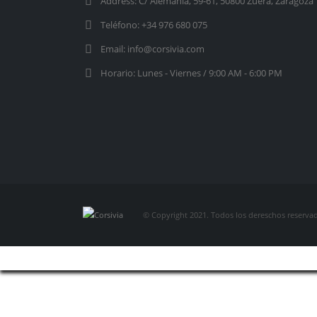
Address:
C/ Alemania, 59-61, 50800 Zuera, Zaragoza
Teléfono:
+34 976 680 075
Email:
info@corsivia.com
Horario:
Lunes - Viernes / 9:00 AM - 6:00 PM
© Copyright 2021. Todos los dereschos reserva