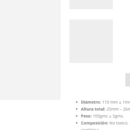
Diámetro:
110 mm ± 1m
Altura total:
25mm – 26
Peso:
105gms ± 5gms.
Composición:
No toxico.
ecológica.