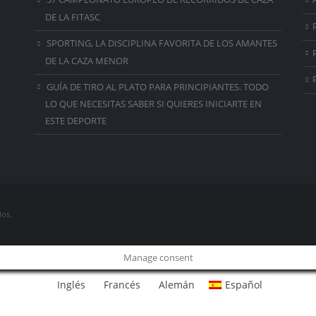
DE LA FITASC
SPORTING, LA DISCIPLINA FAVORITA DE LOS AMANTES
DE LA CAZA MENOR
GUÍA DE TIRO AL PLATO PARA PRINCIPIANTES. TODO
LO QUE NECESITAS SABER SI QUIERES INICIARTE EN
ESTE DEPORTE
dos.
Manage consent
Inglés
Francés
Alemán
Español