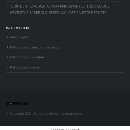
GUÍA DE TIRO AL PLATO PARA PRINCIPIANTES. TODO LO QUE
NECESITAS SABER SI QUIERES INICIARTE EN ESTE DEPORTE
INFORMACIÓN
Aviso Legal
Política de protección de datos
Política de privacidad
Política de Cookies
© Copyright 2021. Todos los dereschos reservados.
Manage consent