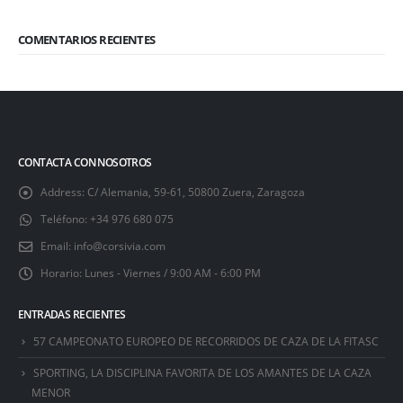
COMENTARIOS RECIENTES
CONTACTA CON NOSOTROS
Address:
C/ Alemania, 59-61, 50800 Zuera, Zaragoza
Teléfono:
+34 976 680 075
Email:
info@corsivia.com
Horario:
Lunes - Viernes / 9:00 AM - 6:00 PM
ENTRADAS RECIENTES
57 CAMPEONATO EUROPEO DE RECORRIDOS DE CAZA DE LA FITASC
SPORTING, LA DISCIPLINA FAVORITA DE LOS AMANTES DE LA CAZA
MENOR