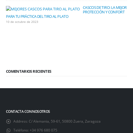
CASCOS DE TIRO: LA MEJOR
PROTECCIÓN Y CONFORT
PARA TU PRÁCTICA DEL TIRO AL PLATO
10 de octubre de 2023
COMENTARIOS RECIENTES
CONTACTA CON NOSOTROS
Address:
C/ Alemania, 59-61, 50800 Zuera, Zaragoza
Teléfono:
+34 976 680 075