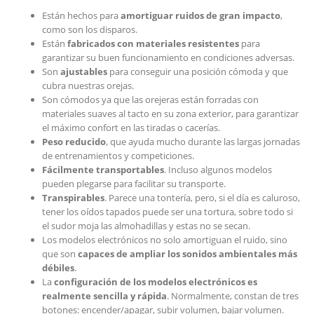
Están hechos para
amortiguar ruidos de gran impacto
,
como son los disparos.
Están
fabricados con materiales resistentes
para
garantizar su buen funcionamiento en condiciones adversas.
Son
ajustables
para conseguir una posición cómoda y que
cubra nuestras orejas.
Son cómodos ya que las orejeras están forradas con
materiales suaves al tacto en su zona exterior, para garantizar
el máximo confort en las tiradas o cacerías.
Peso reducido
, que ayuda mucho durante las largas jornadas
de entrenamientos y competiciones.
Fácilmente transportables
. Incluso algunos modelos
pueden plegarse para facilitar su transporte.
Transpirables
. Parece una tontería, pero, si el día es caluroso,
tener los oídos tapados puede ser una tortura, sobre todo si
el sudor moja las almohadillas y estas no se secan.
Los modelos electrónicos no solo amortiguan el ruido, sino
que son
capaces de ampliar los sonidos ambientales más
débiles
.
La
configuración de los modelos electrónicos es
realmente sencilla y rápida
. Normalmente, constan de tres
botones: encender/apagar, subir volumen, bajar volumen.